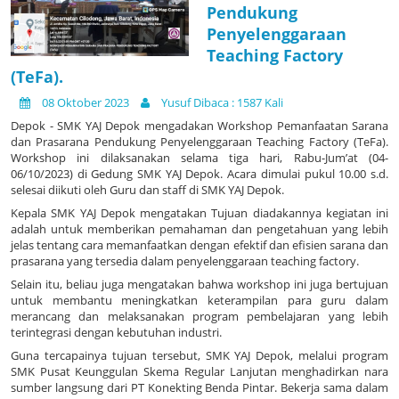
Pendukung
Penyelenggaraan
Teaching Factory
(TeFa).
08 Oktober 2023
Yusuf Dibaca : 1587 Kali
Depok - SMK YAJ Depok mengadakan Workshop Pemanfaatan Sarana
dan Prasarana Pendukung Penyelenggaraan Teaching Factory (TeFa).
Workshop ini dilaksanakan selama tiga hari, Rabu-Jum’at (04-
06/10/2023) di Gedung SMK YAJ Depok. Acara dimulai pukul 10.00 s.d.
selesai diikuti oleh Guru dan staff di SMK YAJ Depok.
Kepala SMK YAJ Depok mengatakan Tujuan diadakannya kegiatan ini
adalah untuk memberikan pemahaman dan pengetahuan yang lebih
jelas tentang cara memanfaatkan dengan efektif dan efisien sarana dan
prasarana yang tersedia dalam penyelenggaraan teaching factory.
Selain itu, beliau juga mengatakan bahwa workshop ini juga bertujuan
untuk membantu meningkatkan keterampilan para guru dalam
merancang dan melaksanakan program pembelajaran yang lebih
terintegrasi dengan kebutuhan industri.
Guna tercapainya tujuan tersebut, SMK YAJ Depok, melalui program
SMK Pusat Keunggulan Skema Regular Lanjutan menghadirkan nara
sumber langsung dari PT Konekting Benda Pintar. Bekerja sama dalam