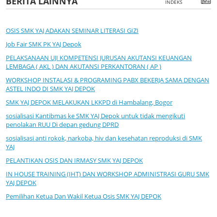
BERITA LAINNYA
INDEKS
OSIS SMK YAJ ADAKAN SEMINAR LITERASI GIZI
Job Fair SMK PK YAJ Depok
PELAKSANAAN UJI KOMPETENSI JURUSAN AKUTANSI KEUANGAN
LEMBAGA ( AKL ) DAN AKUTANSI PERKANTORAN ( AP )
WORKSHOP INSTALASI & PROGRAMING PABX BEKERJA SAMA DENGAN
ASTEL INDO DI SMK YAJ DEPOK
SMK YAJ DEPOK MELAKUKAN LKKPD di Hambalang, Bogor
sosialisasi Kantibmas ke SMK YAJ Depok untuk tidak mengikuti
penolakan RUU Di depan gedung DPRD
sosialisasi anti rokok, narkoba, hiv dan kesehatan reproduksi di SMK
YAJ
PELANTIKAN OSIS DAN IRMASY SMK YAJ DEPOK
IN HOUSE TRAINING (IHT) DAN WORKSHOP ADMINISTRASI GURU SMK
YAJ DEPOK
Pemilihan Ketua Dan Wakil Ketua Osis SMK YAJ DEPOK