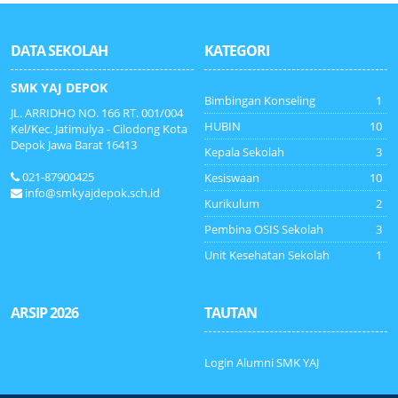
DATA SEKOLAH
KATEGORI
SMK YAJ DEPOK
Bimbingan Konseling
1
JL. ARRIDHO NO. 166 RT. 001/004
HUBIN
10
Kel/Kec. Jatimulya - Cilodong Kota
Depok Jawa Barat 16413
Kepala Sekolah
3
021-87900425
Kesiswaan
10
info@smkyajdepok.sch.id
Kurikulum
2
Pembina OSIS Sekolah
3
Unit Kesehatan Sekolah
1
ARSIP 2026
TAUTAN
Login Alumni SMK YAJ