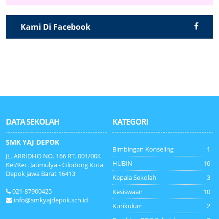
Kami Di Facebook
DATA SEKOLAH
KATEGORI
SMK YAJ DEPOK
Bimbingan Konseling
1
JL. ARRIDHO NO. 166 RT. 001/004
HUBIN
10
Kel/Kec. Jatimulya - Cilodong Kota
Depok Jawa Barat 16413
Kepala Sekolah
3
021-87900425
Kesiswaan
10
info@smkyajdepok.sch.id
Kurikulum
2