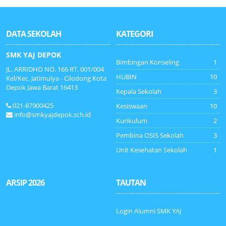
DATA SEKOLAH
KATEGORI
SMK YAJ DEPOK
Bimbingan Konseling
1
JL. ARRIDHO NO. 166 RT. 001/004
HUBIN
10
Kel/Kec. Jatimulya - Cilodong Kota
Depok Jawa Barat 16413
Kepala Sekolah
3
021-87900425
Kesiswaan
10
info@smkyajdepok.sch.id
Kurikulum
2
Pembina OSIS Sekolah
3
Unit Kesehatan Sekolah
1
ARSIP 2026
TAUTAN
Login Alumni SMK YAJ