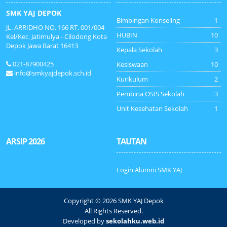
SMK YAJ DEPOK
Bimbingan Konseling
1
JL. ARRIDHO NO. 166 RT. 001/004
HUBIN
10
Kel/Kec. Jatimulya - Cilodong Kota
Depok Jawa Barat 16413
Kepala Sekolah
3
021-87900425
Kesiswaan
10
info@smkyajdepok.sch.id
Kurikulum
2
Pembina OSIS Sekolah
3
Unit Kesehatan Sekolah
1
ARSIP 2026
TAUTAN
Login Alumni SMK YAJ
Copyright © 2026 SMK YAJ Depok
All Rights Reserved.
Developed by
sekolahku.web.id