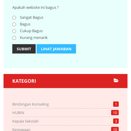
Apakah website ini bagus ?
Sangat Bagus
Bagus
Cukup Bagus
Kurang menarik
SUBMIT
LIHAT JAWABAN
KATEGORI
Bimbingan Konseling
1
HUBIN
10
Kepala Sekolah
3
Kesiswaan
10