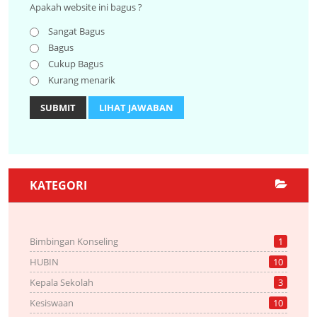
Apakah website ini bagus ?
Sangat Bagus
Bagus
Cukup Bagus
Kurang menarik
SUBMIT
LIHAT JAWABAN
KATEGORI
Bimbingan Konseling
1
HUBIN
10
Kepala Sekolah
3
Kesiswaan
10