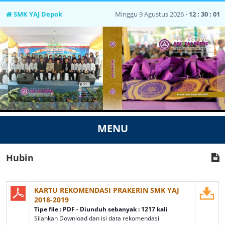
SMK YAJ Depok
Minggu 9 Agustus 2026 ⋅
12 : 30 : 01
MENU
Hubin
KARTU REKOMENDASI PRAKERIN SMK YAJ
2018-2019
Tipe file : PDF - Diunduh sebanyak : 1217 kali
Silahkan Download dan isi data rekomendasi