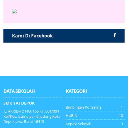
Kami Di Facebook
DATA SEKOLAH
KATEGORI
SMK YAJ DEPOK
Bimbingan Konseling
1
JL. ARRIDHO NO. 166 RT. 001/004
HUBIN
10
Kel/Kec. Jatimulya - Cilodong Kota
Depok Jawa Barat 16413
Kepala Sekolah
3