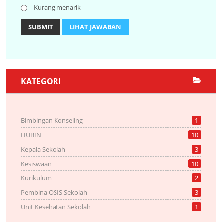
Kurang menarik
SUBMIT
LIHAT JAWABAN
KATEGORI
Bimbingan Konseling
1
HUBIN
10
Kepala Sekolah
3
Kesiswaan
10
Kurikulum
2
Pembina OSIS Sekolah
3
Unit Kesehatan Sekolah
1