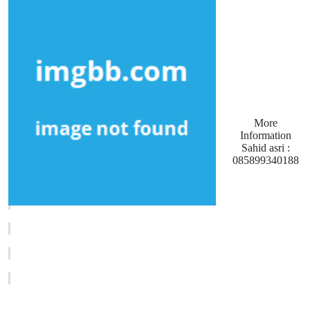
More
Information
Sahid asri :
085899340188