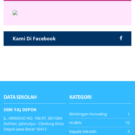
Kami Di Facebook
DATA SEKOLAH
KATEGORI
SMK YAJ DEPOK
Bimbingan Konseling
1
JL. ARRIDHO NO. 166 RT. 001/004
HUBIN
10
Kel/Kec. Jatimulya - Cilodong Kota
Depok Jawa Barat 16413
Kepala Sekolah
3