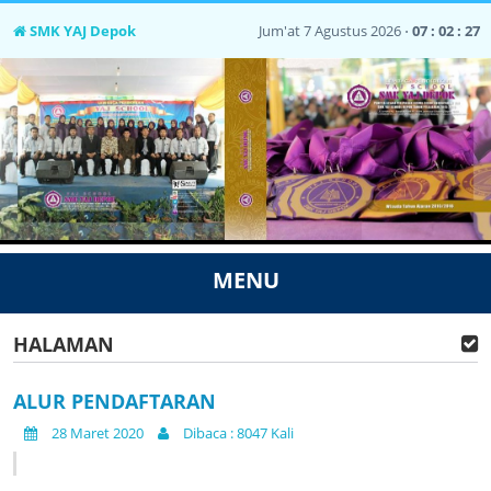
SMK YAJ Depok
Jum'at 7 Agustus 2026 ⋅
07 : 02 : 28
MENU
HALAMAN
ALUR PENDAFTARAN
28 Maret 2020
Dibaca : 8047 Kali