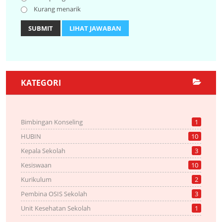
Kurang menarik
SUBMIT
LIHAT JAWABAN
KATEGORI
Bimbingan Konseling
1
HUBIN
10
Kepala Sekolah
3
Kesiswaan
10
Kurikulum
2
Pembina OSIS Sekolah
3
Unit Kesehatan Sekolah
1