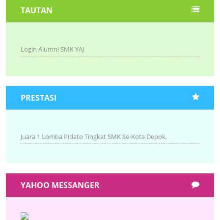
TAUTAN
Login Alumni SMK YAJ
PRESTASI
Juara 1 Lomba Pidato Tingkat SMK Se-Kota Depok,
YAHOO MESSANGER