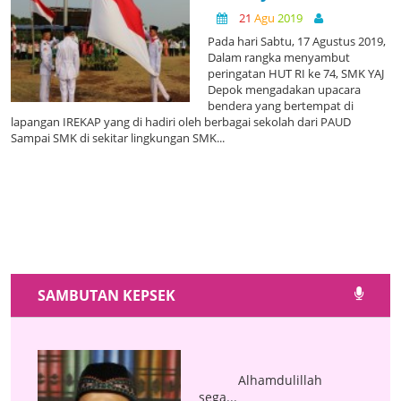
21
Agu
2019
Pada hari Sabtu, 17 Agustus 2019,
Dalam rangka menyambut
peringatan HUT RI ke 74, SMK YAJ
Depok mengadakan upacara
bendera yang bertempat di
lapangan IREKAP yang di hadiri oleh berbagai sekolah dari PAUD
Sampai SMK di sekitar lingkungan SMK...
SAMBUTAN KEPSEK
Alhamdulillah
sega...